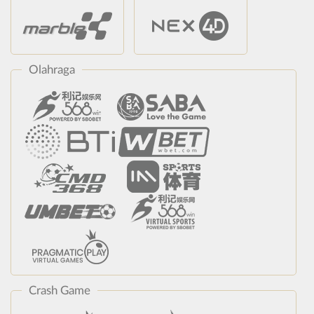
Olahraga
Crash Game