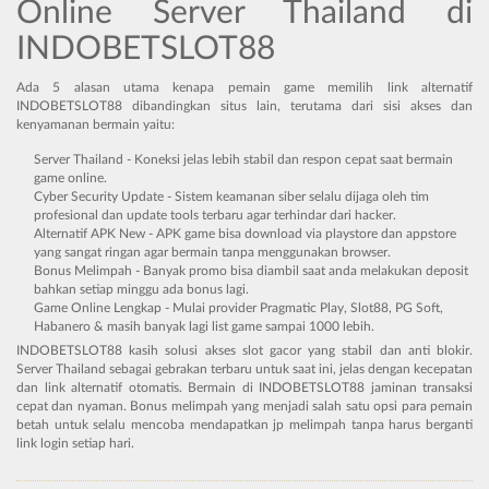
Online Server Thailand di
INDOBETSLOT88
Ada 5 alasan utama kenapa pemain game memilih link alternatif
INDOBETSLOT88 dibandingkan situs lain, terutama dari sisi akses dan
kenyamanan bermain yaitu:
Server Thailand - Koneksi jelas lebih stabil dan respon cepat saat bermain
game online.
Cyber Security Update - Sistem keamanan siber selalu dijaga oleh tim
profesional dan update tools terbaru agar terhindar dari hacker.
Alternatif APK New - APK game bisa download via playstore dan appstore
yang sangat ringan agar bermain tanpa menggunakan browser.
Bonus Melimpah - Banyak promo bisa diambil saat anda melakukan deposit
bahkan setiap minggu ada bonus lagi.
Game Online Lengkap - Mulai provider Pragmatic Play, Slot88, PG Soft,
Habanero & masih banyak lagi list game sampai 1000 lebih.
INDOBETSLOT88 kasih solusi akses slot gacor yang stabil dan anti blokir.
Server Thailand sebagai gebrakan terbaru untuk saat ini, jelas dengan kecepatan
dan link alternatif otomatis. Bermain di INDOBETSLOT88 jaminan transaksi
cepat dan nyaman. Bonus melimpah yang menjadi salah satu opsi para pemain
betah untuk selalu mencoba mendapatkan jp melimpah tanpa harus berganti
link login setiap hari.