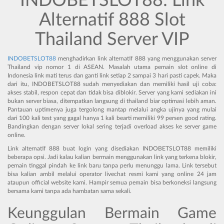
INDOBETSLOT88: Link
Alternatif 888 Slot
Thailand Server VIP
INDOBETSLOT88
menghadirkan link alternatif 888 yang menggunakan server
Thailand vip nomor 1 di ASEAN. Masalah utama pemain slot online di
Indonesia link mati terus dan ganti link setiap 2 sampai 3 hari pasti capek. Maka
dari itu, INDOBETSLOT88 sudah menyediakan dan memiliki hasil uji coba:
akses stabil, respon cepat dan tidak bisa diblokir. Server yang kami sediakan ini
bukan server biasa, ditempatkan langsung di thailand biar optimasi lebih aman.
Pantauan uptimenya juga tergolong mantap melalui angka ujinya yang mulai
dari 100 kali test yang gagal hanya 1 kali bearti memiliki 99 persen good rating.
Bandingkan dengan server lokal sering terjadi overload akses ke server game
online.
Link alternatif 888 buat login yang disediakan INDOBETSLOT88 memiliki
beberapa opsi. Jadi kalau kalian bermain menggunakan link yang terkena blokir,
pemain tinggal pindah ke link baru tanpa perlu menunggu lama. Link tersebut
bisa kalian ambil melalui operator livechat resmi kami yang online 24 jam
ataupun official website kami. Hampir semua pemain bisa berkoneksi langsung
bersama kami tanpa ada hambatan sama sekali.
Keunggulan Bermain Game