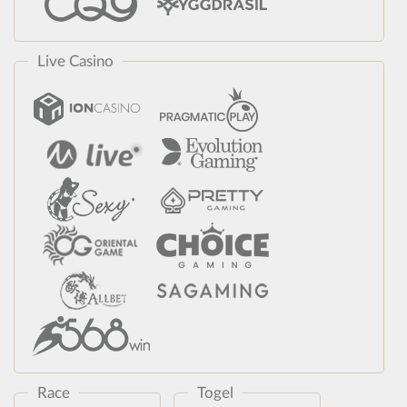
Live Casino
Race
Togel