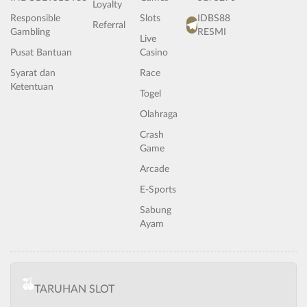
Loyalty
Responsible
Slots
IDBS88
Referral
Gambling
RESMI
Live
Pusat Bantuan
Casino
Syarat dan
Race
Ketentuan
Togel
Olahraga
Crash
Game
Arcade
E-Sports
Sabung
Ayam
TARUHAN SLOT