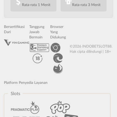
Rata-rata 1 Menit
Rata-rata 3 Menit
Bersertifikasi
Tanggung
Browser
Dari
Jawab
Yang
Bermain
Didukung
©2026 INDOBETSLOT88.
Hak cipta dilindungi | 18+
Platform Penyedia Layanan
Slots