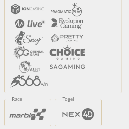
Race
Togel