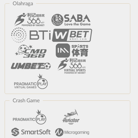
Olahraga
Crash Game