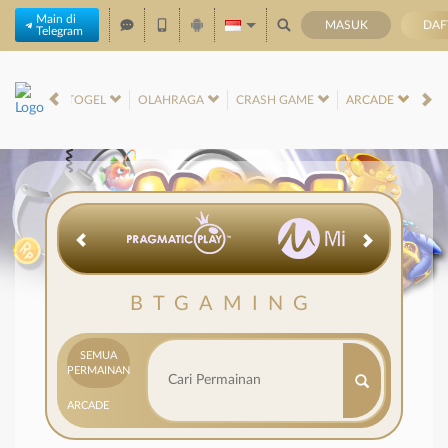
Main di
MASUK
DAF
Telegram
RACE
TOGEL
OLAHRAGA
CRASH GAME
ARCADE
E-
BTGAMING
SEMUA
PERMAINAN
ARCADE