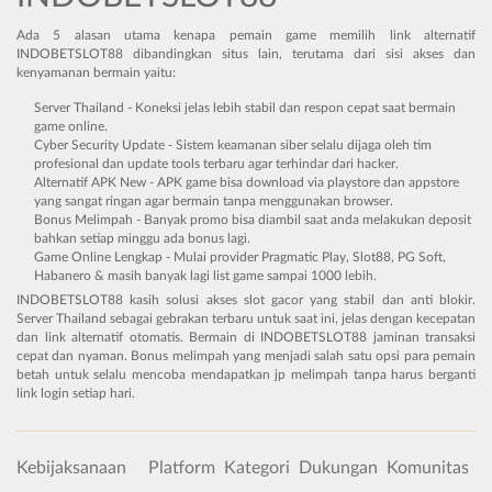
Ada 5 alasan utama kenapa pemain game memilih link alternatif
INDOBETSLOT88 dibandingkan situs lain, terutama dari sisi akses dan
kenyamanan bermain yaitu:
Server Thailand - Koneksi jelas lebih stabil dan respon cepat saat bermain
game online.
Cyber Security Update - Sistem keamanan siber selalu dijaga oleh tim
profesional dan update tools terbaru agar terhindar dari hacker.
Alternatif APK New - APK game bisa download via playstore dan appstore
yang sangat ringan agar bermain tanpa menggunakan browser.
Bonus Melimpah - Banyak promo bisa diambil saat anda melakukan deposit
bahkan setiap minggu ada bonus lagi.
Game Online Lengkap - Mulai provider Pragmatic Play, Slot88, PG Soft,
Habanero & masih banyak lagi list game sampai 1000 lebih.
INDOBETSLOT88 kasih solusi akses slot gacor yang stabil dan anti blokir.
Server Thailand sebagai gebrakan terbaru untuk saat ini, jelas dengan kecepatan
dan link alternatif otomatis. Bermain di INDOBETSLOT88 jaminan transaksi
cepat dan nyaman. Bonus melimpah yang menjadi salah satu opsi para pemain
betah untuk selalu mencoba mendapatkan jp melimpah tanpa harus berganti
link login setiap hari.
Kebijaksanaan
Platform
Kategori
Dukungan
Komunitas