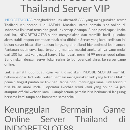
Thailand Server VIP
INDOBETSLOT88
menghadirkan link alternatif 888 yang menggunakan server
Thailand vip nomor 1 di ASEAN. Masalah utama pemain slot online di
Indonesia link mati terus dan ganti link setiap 2 sampai 3 hari pasti capek. Maka
dari itu, INDOBETSLOT88 sudah menyediakan dan memiliki hasil uji coba:
akses stabil, respon cepat dan tidak bisa diblokir. Server yang kami sediakan ini
bukan server biasa, ditempatkan langsung di thailand biar optimasi lebih aman.
Pantauan uptimenya juga tergolong mantap melalui angka ujinya yang mulai
dari 100 kali test yang gagal hanya 1 kali bearti memiliki 99 persen good rating.
Bandingkan dengan server lokal sering terjadi overload akses ke server game
online.
Link alternatif 888 buat login yang disediakan INDOBETSLOT88 memiliki
beberapa opsi. Jadi kalau kalian bermain menggunakan link yang terkena blokir,
pemain tinggal pindah ke link baru tanpa perlu menunggu lama. Link tersebut
bisa kalian ambil melalui operator livechat resmi kami yang online 24 jam
ataupun official website kami. Hampir semua pemain bisa berkoneksi langsung
bersama kami tanpa ada hambatan sama sekali.
Keunggulan Bermain Game
Online Server Thailand di
INDOBETSLOT88