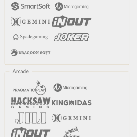
Arcade