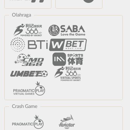
Olahraga
Crash Game