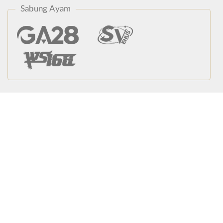
Sabung Ayam