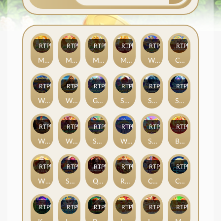
RTP
84%
RTP
89%
RTP
85%
RTP
85%
RTP
80%
RTP
93%
Mahjong Gold: Dragon
Mahjong Gold: Phoenix
Mahjong Gold: Lion
Mahjong Gold: Tiger
Wonders of Giza Pyramid
CaiShen Mega Fortune
RTP
89%
RTP
82%
RTP
79%
RTP
95%
RTP
87%
RTP
90%
Wonders of Machu Picchu
Wonder of Hanging Garden
God's Gambit: Poseidon
Space Quest: Earth
Space Quest: Moon
Space Quest: Neptune
RTP
81%
RTP
86%
RTP
79%
RTP
93%
RTP
80%
RTP
80%
Wonders of Colosseum
Wonders of Grand Canyon
Slithering Riches
Wonders of Taj Mahal
Sugar Strike
Blitz Coin: Hold & Win
RTP
90%
RTP
88%
RTP
95%
RTP
94%
RTP
87%
RTP
95%
Wild Bounty Queen
Space Quest: Mars
Queen Femida 2
Royale Ace
Clash of Olympus
Crypto Coin
RTP
96%
RTP
82%
RTP
97%
RTP
87%
RTP
79%
RTP
84%