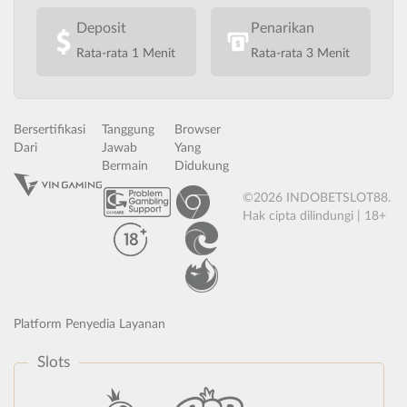
Deposit
Penarikan
Rata-rata 1 Menit
Rata-rata 3 Menit
Bersertifikasi
Tanggung
Browser
Dari
Jawab
Yang
Bermain
Didukung
©2026 INDOBETSLOT88.
Hak cipta dilindungi | 18+
Platform Penyedia Layanan
Slots