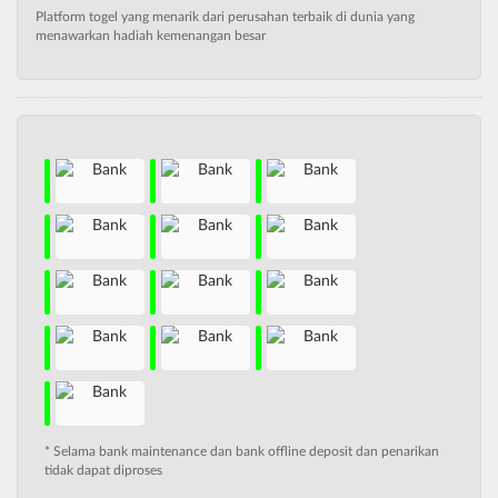
Platform togel yang menarik dari perusahan terbaik di dunia yang
menawarkan hadiah kemenangan besar
* Selama bank maintenance dan bank offline deposit dan penarikan
tidak dapat diproses