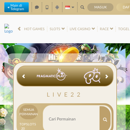
Main di
MASUK
DAF
Telegram
IDR
12,674,557,
HOT GAMES
SLOTS
LIVE CASINO
RACE
TOGE
LIVE22
SEMUA
PERMAINAN
TOP
SLOTS
20