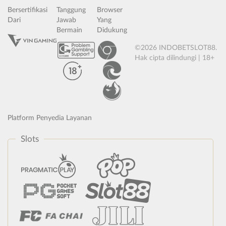
Bersertifikasi
Tanggung
Browser
Dari
Jawab
Yang
Bermain
Didukung
©2026 INDOBETSLOT88.
Hak cipta dilindungi | 18+
Platform Penyedia Layanan
Slots