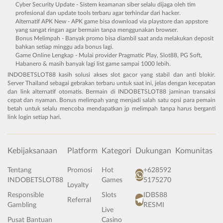
Cyber Security Update - Sistem keamanan siber selalu dijaga oleh tim
profesional dan update tools terbaru agar terhindar dari hacker.
Alternatif APK New - APK game bisa download via playstore dan appstore
yang sangat ringan agar bermain tanpa menggunakan browser.
Bonus Melimpah - Banyak promo bisa diambil saat anda melakukan deposit
bahkan setiap minggu ada bonus lagi.
Game Online Lengkap - Mulai provider Pragmatic Play, Slot88, PG Soft,
Habanero & masih banyak lagi list game sampai 1000 lebih.
INDOBETSLOT88 kasih solusi akses slot gacor yang stabil dan anti blokir.
Server Thailand sebagai gebrakan terbaru untuk saat ini, jelas dengan kecepatan
dan link alternatif otomatis. Bermain di INDOBETSLOT88 jaminan transaksi
cepat dan nyaman. Bonus melimpah yang menjadi salah satu opsi para pemain
betah untuk selalu mencoba mendapatkan jp melimpah tanpa harus berganti
link login setiap hari.
Kebijaksanaan
Platform
Kategori
Dukungan
Komunitas
Tentang
Promosi
Hot
+628592
INDOBETSLOT88
Games
5175270
Loyalty
Responsible
Slots
IDBS88
Referral
Gambling
RESMI
Live
Pusat Bantuan
Casino