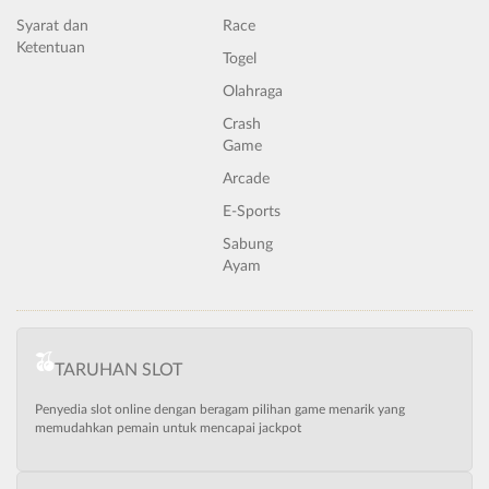
Syarat dan
Race
Ketentuan
Togel
Olahraga
Crash
Game
Arcade
E-Sports
Sabung
Ayam
TARUHAN SLOT
Penyedia slot online dengan beragam pilihan game menarik yang
memudahkan pemain untuk mencapai jackpot