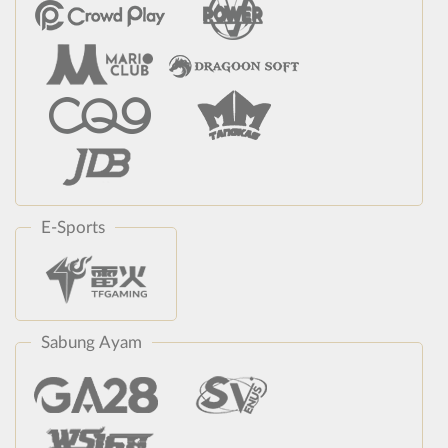
E-Sports
Sabung Ayam