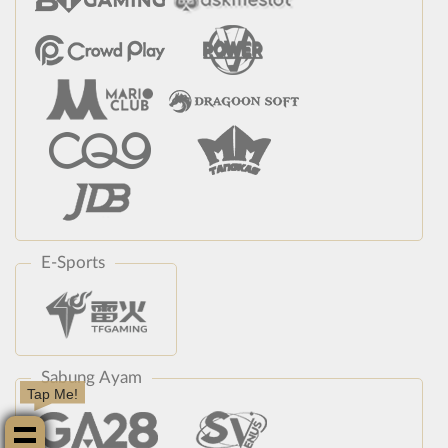
E-Sports
Sabung Ayam
Tap Me!