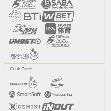
Crash Game