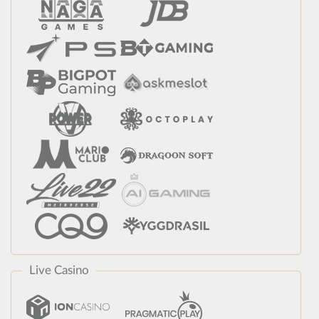
Live Casino