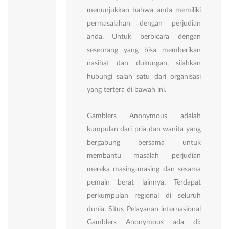
menunjukkan bahwa anda memiliki
permasalahan dengan perjudian
anda. Untuk berbicara dengan
seseorang yang bisa memberikan
nasihat dan dukungan, silahkan
hubungi salah satu dari organisasi
yang tertera di bawah ini.
Gamblers Anonymous adalah
kumpulan dari pria dan wanita yang
bergabung bersama untuk
membantu masalah perjudian
mereka masing-masing dan sesama
pemain berat lainnya. Terdapat
perkumpulan regional di seluruh
dunia. Situs Pelayanan internasional
Gamblers Anonymous ada di: