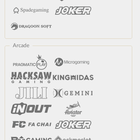
Arcade