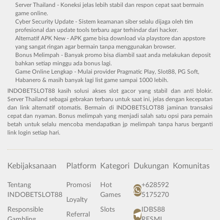
Server Thailand - Koneksi jelas lebih stabil dan respon cepat saat bermain
game online.
Cyber Security Update - Sistem keamanan siber selalu dijaga oleh tim
profesional dan update tools terbaru agar terhindar dari hacker.
Alternatif APK New - APK game bisa download via playstore dan appstore
yang sangat ringan agar bermain tanpa menggunakan browser.
Bonus Melimpah - Banyak promo bisa diambil saat anda melakukan deposit
bahkan setiap minggu ada bonus lagi.
Game Online Lengkap - Mulai provider Pragmatic Play, Slot88, PG Soft,
Habanero & masih banyak lagi list game sampai 1000 lebih.
INDOBETSLOT88 kasih solusi akses slot gacor yang stabil dan anti blokir.
Server Thailand sebagai gebrakan terbaru untuk saat ini, jelas dengan kecepatan
dan link alternatif otomatis. Bermain di INDOBETSLOT88 jaminan transaksi
cepat dan nyaman. Bonus melimpah yang menjadi salah satu opsi para pemain
betah untuk selalu mencoba mendapatkan jp melimpah tanpa harus berganti
link login setiap hari.
Kebijaksanaan
Platform
Kategori
Dukungan
Komunitas
Tentang
Promosi
Hot
+628592
INDOBETSLOT88
Games
5175270
Loyalty
Responsible
Slots
IDBS88
Referral
Gambling
RESMI