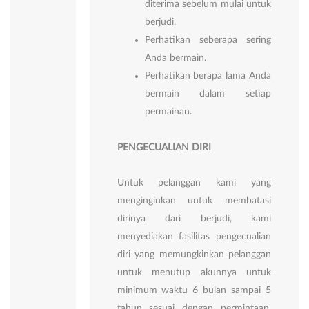
diterima sebelum mulai untuk
berjudi.
Perhatikan seberapa sering
Anda bermain.
Perhatikan berapa lama Anda
bermain dalam setiap
permainan.
PENGECUALIAN DIRI
Untuk pelanggan kami yang
menginginkan untuk membatasi
dirinya dari berjudi, kami
menyediakan fasilitas pengecualian
diri yang memungkinkan pelanggan
untuk menutup akunnya untuk
minimum waktu 6 bulan sampai 5
tahun sesuai dengan permintaan.