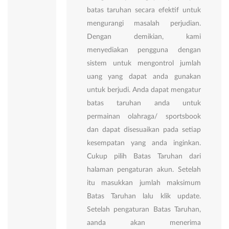
batas taruhan secara efektif untuk
mengurangi masalah perjudian.
Dengan demikian, kami
menyediakan pengguna dengan
sistem untuk mengontrol jumlah
uang yang dapat anda gunakan
untuk berjudi. Anda dapat mengatur
batas taruhan anda untuk
permainan olahraga/ sportsbook
dan dapat disesuaikan pada setiap
kesempatan yang anda inginkan.
Cukup pilih Batas Taruhan dari
halaman pengaturan akun. Setelah
itu masukkan jumlah maksimum
Batas Taruhan lalu klik update.
Setelah pengaturan Batas Taruhan,
aanda akan menerima