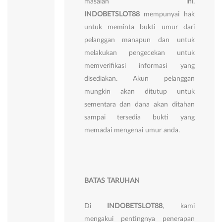
masalah ini.
INDOBETSLOT88
mempunyai hak
untuk meminta bukti umur dari
pelanggan manapun dan untuk
melakukan pengecekan untuk
memverifikasi informasi yang
disediakan. Akun pelanggan
mungkin akan ditutup untuk
sementara dan dana akan ditahan
sampai tersedia bukti yang
memadai mengenai umur anda.
BATAS TARUHAN
Di
INDOBETSLOT88
, kami
mengakui pentingnya penerapan