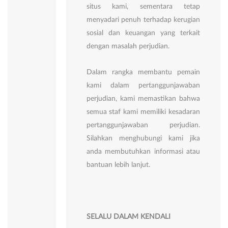
situs kami, sementara tetap
menyadari penuh terhadap kerugian
sosial dan keuangan yang terkait
dengan masalah perjudian.
Dalam rangka membantu pemain
kami dalam pertanggunjawaban
perjudian, kami memastikan bahwa
semua staf kami memiliki kesadaran
pertanggunjawaban perjudian.
Silahkan menghubungi kami jika
anda membutuhkan informasi atau
bantuan lebih lanjut.
SELALU DALAM KENDALI