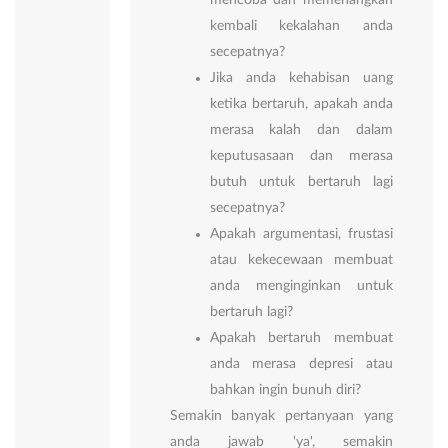
mencoba dan memenangkan
kembali kekalahan anda
secepatnya?
Jika anda kehabisan uang
ketika bertaruh, apakah anda
merasa kalah dan dalam
keputusasaan dan merasa
butuh untuk bertaruh lagi
secepatnya?
Apakah argumentasi, frustasi
atau kekecewaan membuat
anda menginginkan untuk
bertaruh lagi?
Apakah bertaruh membuat
anda merasa depresi atau
bahkan ingin bunuh diri?
Semakin banyak pertanyaan yang
anda jawab 'ya', semakin