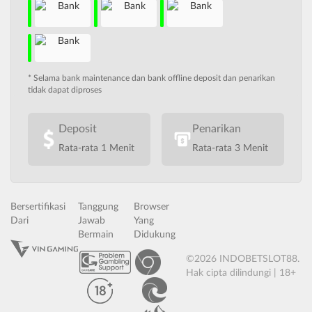
* Selama bank maintenance dan bank offline deposit dan penarikan
tidak dapat diproses
Deposit
Penarikan
Rata-rata 1 Menit
Rata-rata 3 Menit
Bersertifikasi
Tanggung
Browser
Dari
Jawab
Yang
Bermain
Didukung
©2026 INDOBETSLOT88.
Hak cipta dilindungi | 18+