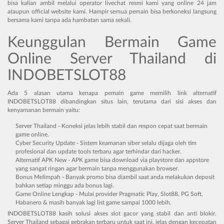
bisa kalian ambil melalui operator livechat resmi kami yang online 24 jam
ataupun official website kami. Hampir semua pemain bisa berkoneksi langsung
bersama kami tanpa ada hambatan sama sekali.
Keunggulan Bermain Game
Online Server Thailand di
INDOBETSLOT88
Ada 5 alasan utama kenapa pemain game memilih link alternatif
INDOBETSLOT88 dibandingkan situs lain, terutama dari sisi akses dan
kenyamanan bermain yaitu:
Server Thailand - Koneksi jelas lebih stabil dan respon cepat saat bermain
game online.
Cyber Security Update - Sistem keamanan siber selalu dijaga oleh tim
profesional dan update tools terbaru agar terhindar dari hacker.
Alternatif APK New - APK game bisa download via playstore dan appstore
yang sangat ringan agar bermain tanpa menggunakan browser.
Bonus Melimpah - Banyak promo bisa diambil saat anda melakukan deposit
bahkan setiap minggu ada bonus lagi.
Game Online Lengkap - Mulai provider Pragmatic Play, Slot88, PG Soft,
Habanero & masih banyak lagi list game sampai 1000 lebih.
INDOBETSLOT88 kasih solusi akses slot gacor yang stabil dan anti blokir.
Server Thailand sebagai gebrakan terbaru untuk saat ini, jelas dengan kecepatan