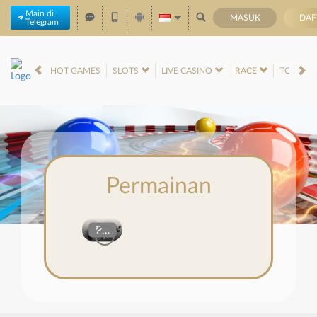
Main di
MASUK
DAF
Telegram
HOT GAMES
SLOTS
LIVE CASINO
RACE
TOGEL
Permainan
i