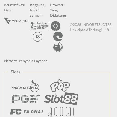
Bersertifikasi
Tanggung
Browser
Dari
Jawab
Yang
Bermain
Didukung
©2026 INDOBETSLOT88.
Hak cipta dilindungi | 18+
Platform Penyedia Layanan
Slots