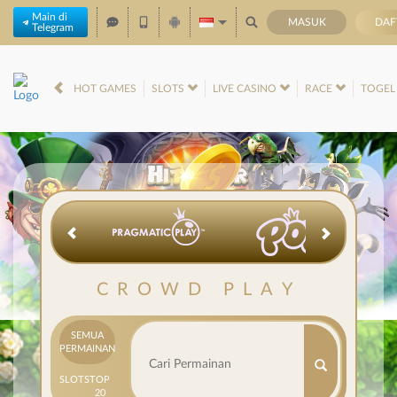
Main di
MASUK
DAF
Telegram
IDR
12,699,629,
HOT GAMES
SLOTS
LIVE CASINO
RACE
TOGE
CROWD PLAY
SEMUA
PERMAINAN
SLOTS
TOP
20