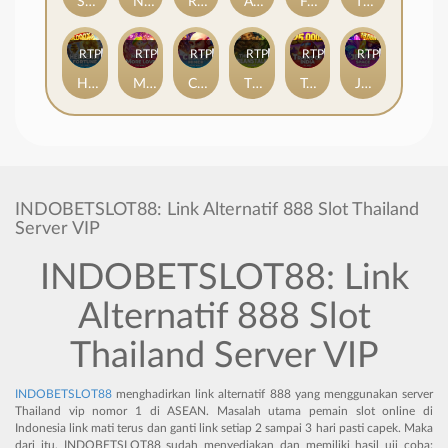
Spirit of Nine Tails
Nezha And The Dragon Emperor
Ragnar's Conquest
Amon Ra's Relic
Four Scholars
Three Kingdoms Slot
RTP
95%
RTP
RTP
RTP
RTP
RTP
95%
Heavenly Fortune
More & More Love
Crazy Miner
The Beanstalk
Trains of India
Jewel Space
INDOBETSLOT88: Link Alternatif 888 Slot Thailand
Server VIP
INDOBETSLOT88: Link
Alternatif 888 Slot
Thailand Server VIP
INDOBETSLOT88
menghadirkan link alternatif 888 yang menggunakan server
Thailand vip nomor 1 di ASEAN. Masalah utama pemain slot online di
Indonesia link mati terus dan ganti link setiap 2 sampai 3 hari pasti capek. Maka
dari itu, INDOBETSLOT88 sudah menyediakan dan memiliki hasil uji coba: