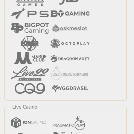
Live Casino