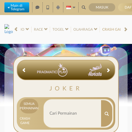
Main di
MASUK
DAF
Telegram
LIVE CASINO
RACE
TOGEL
OLAHRAGA
CRASH GAME
JOKER
SEMUA
PERMAINAN
CRASH
GAME