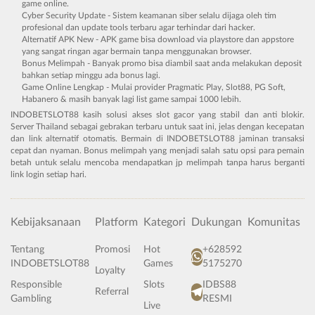
game online.
Cyber Security Update - Sistem keamanan siber selalu dijaga oleh tim
profesional dan update tools terbaru agar terhindar dari hacker.
Alternatif APK New - APK game bisa download via playstore dan appstore
yang sangat ringan agar bermain tanpa menggunakan browser.
Bonus Melimpah - Banyak promo bisa diambil saat anda melakukan deposit
bahkan setiap minggu ada bonus lagi.
Game Online Lengkap - Mulai provider Pragmatic Play, Slot88, PG Soft,
Habanero & masih banyak lagi list game sampai 1000 lebih.
INDOBETSLOT88 kasih solusi akses slot gacor yang stabil dan anti blokir.
Server Thailand sebagai gebrakan terbaru untuk saat ini, jelas dengan kecepatan
dan link alternatif otomatis. Bermain di INDOBETSLOT88 jaminan transaksi
cepat dan nyaman. Bonus melimpah yang menjadi salah satu opsi para pemain
betah untuk selalu mencoba mendapatkan jp melimpah tanpa harus berganti
link login setiap hari.
Kebijaksanaan
Platform
Kategori
Dukungan
Komunitas
Tentang
Promosi
Hot
+628592
INDOBETSLOT88
Games
5175270
Loyalty
Responsible
Slots
IDBS88
Referral
Gambling
RESMI
Live