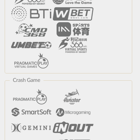
Crash Game