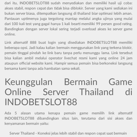
dari itu, INDOBETSLOT88 sudah menyediakan dan memiliki hasil uji coba:
akses stabil, respon cepat dan tidak bisa diblokir. Server yang kami sediakan ini
bukan server biasa, ditempatkan langsung di thailand biar optimasi lebih aman.
Pantauan uptimenya juga tergolong mantap melalui angka ujinya yang mulai
dari 100 kali test yang gagal hanya 1 kali bearti memiliki 99 persen good rating.
Bandingkan dengan server lokal sering terjadi overload akses ke server game
online.
Link alternatif 888 buat login yang disediakan INDOBETSLOT88 memiliki
beberapa opsi. Jadi kalau kalian bermain menggunakan link yang terkena blokir,
pemain tinggal pindah ke link baru tanpa perlu menunggu lama. Link tersebut
bisa kalian ambil melalui operator livechat resmi kami yang online 24 jam
ataupun official website kami. Hampir semua pemain bisa berkoneksi langsung
bersama kami tanpa ada hambatan sama sekali.
Keunggulan Bermain Game
Online Server Thailand di
INDOBETSLOT88
Ada 5 alasan utama kenapa pemain game memilih link alternatif
INDOBETSLOT88 dibandingkan situs lain, terutama dari sisi akses dan
kenyamanan bermain yaitu:
Server Thailand - Koneksi jelas lebih stabil dan respon cepat saat bermain