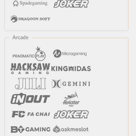
Arcade