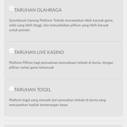
TARUHAN OLAHRAGA
Sportsbook Gaming Platform Terbaik menawarkan lebih banyak game,
odds yang lebih tinggi, dan menyediakan pilihan yang lebih banyak
untuk pemain.
TARUHAN LIVE KASINO
Platform Pilihan bagi perusahaan-perusahaan terbaik di dunia, dengan
pilihan variasi game terbanyak
TARUHAN TOGEL
Platform togel yang menarik dari perusahan terbaik di dunia yang
menawarkan hadiah kemenangan besar